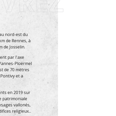
VREZ
au nord-est du
 km de Rennes, à
 de Josselin.
ent par l'axe
 Vannes-Ploërmel
st de 70 mètres
 Pontivy et a
ants en 2019 sur
e patrimoniale
aysages vallonés,
ices religieux...