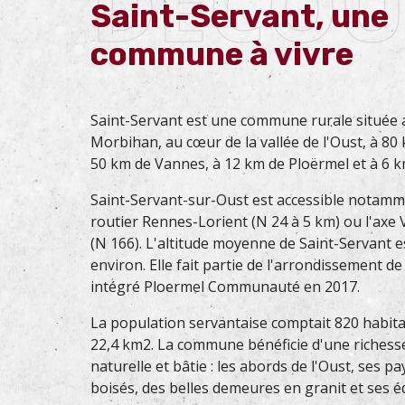
DECOU
Saint-Servant, une
commune à vivre
Saint-Servant est une commune rurale située 
Morbihan, au cœur de la vallée de l'Oust, à 80
50 km de Vannes, à 12 km de Ploërmel et à 6 km
Saint-Servant-sur-Oust est accessible notamm
routier Rennes-Lorient (N 24 à 5 km) ou l'axe
(N 166). L'altitude moyenne de Saint-Servant e
environ. Elle fait partie de l'arrondissement de
intégré Ploermel Communauté en 2017.
La population servantaise comptait 820 habit
22,4 km2. La commune bénéficie d'une richess
naturelle et bâtie : les abords de l'Oust, ses p
boisés, des belles demeures en granit et ses édif