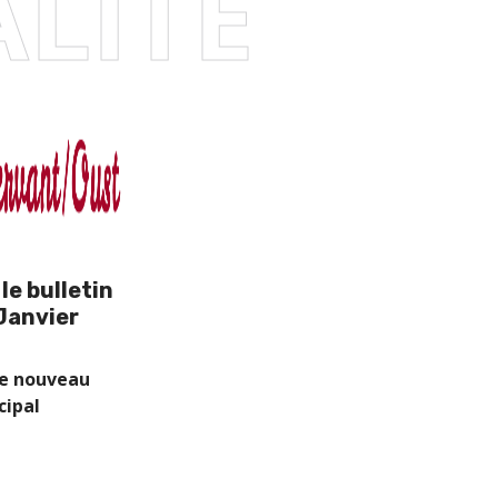
LITE
le bulletin
Janvier
le nouveau
cipal