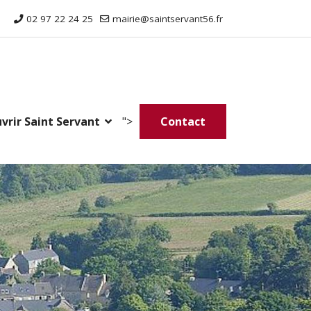
02 97 22 24 25
mairie@saintservant56.fr
vrir Saint Servant
">
Contact