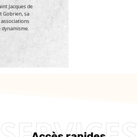
aint Jacques de
t Gobrien, sa
 associations
e dynamisme.
SERVICE
Accès rapides